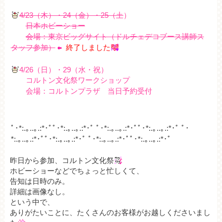
4/23（木）・24（金）・25（土
）
日本ホビーショー
会場：東京ビッグサイト（ドルチェデコブース講師ス
タッフ参加）
終了しました
4/26（日）・29（水・祝）
コルトン文化祭ワークショップ
会場：コルトンプラザ 当日予約受付
ﾟ･*:.｡..｡.:*･ﾟﾟ･*:.｡..｡.:*･ﾟ ﾟ･*:.｡..｡.:*･ﾟﾟ･*:.｡..｡.:*･ﾟ ﾟ･
*:.｡..｡.:*･ﾟﾟ･*:.｡..｡.:*･ﾟ ﾟ
･*:.｡..｡.:*･ﾟﾟ･*:.｡..｡.:*･ﾟ
昨日から参加、コルトン文化祭
ホビーショーなどでちょっと忙しくて、
告知は日時のみ。
詳細は画像なし。
という中で、
ありがたいことに、たくさんのお客様がお越しくださいまし