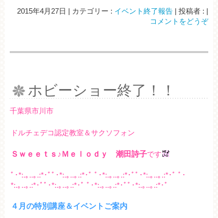
2015年4月27日
|
カテゴリー :
イベント終了報告
|
投稿者 :
|
コメントをどうぞ
ホビーショー終了！！
千葉県市川市
ドルチェデコ認定教室＆サクソフォン
Ｓｗｅｅｔｓ♪Ｍｅｌｏｄｙ 潮田詩子
です
ﾟ･*:.｡..｡.:*･ﾟﾟ･*:.｡..｡.:*･ﾟ ﾟ･*:.｡..｡.:*･ﾟﾟ･*:.｡..｡.:*･ﾟ ﾟ･
*:.｡..｡.:*･ﾟﾟ･*:.｡..｡.:*･ﾟ ﾟ･*:.｡..｡.:*･ﾟﾟ･*:.｡..｡.:*･ﾟ
４月の特別講座＆イベントご案内