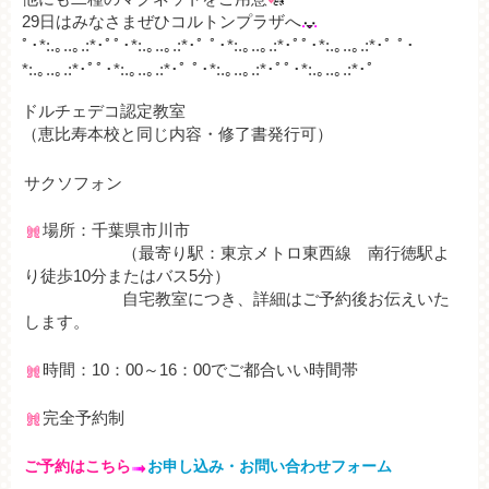
29日はみなさまぜひコルトンプラザへ
ﾟ･*:.｡..｡.:*･ﾟﾟ･*:.｡..｡.:*･ﾟ ﾟ･*:.｡..｡.:*･ﾟﾟ･*:.｡..｡.:*･ﾟ ﾟ･
*:.｡..｡.:*･ﾟﾟ･*:.｡..｡.:*･ﾟ ﾟ･*:.｡..｡.:*･ﾟﾟ･*:.｡..｡.:*･ﾟ
ドルチェデコ認定教室
（恵比寿本校と同じ内容・修了書発行可）
サクソフォン
場所：千葉県市川市
（最寄り駅：東京メトロ東西線 南行徳駅よ
り徒歩10分またはバス5分）
自宅教室につき、詳細はご予約後お伝えいた
します。
時間：10：00～16：00でご都合いい時間帯
完全予約制
ご予約はこちら
お申し込み・お問い合わせフォーム