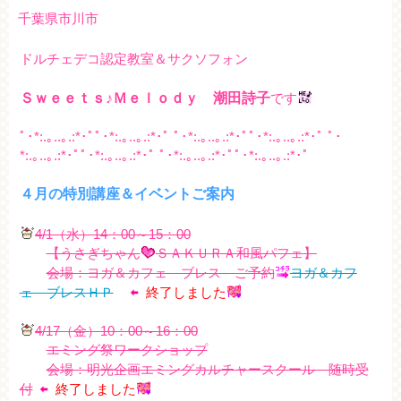
千葉県市川市
ドルチェデコ認定教室＆サクソフォン
Ｓｗｅｅｔｓ♪Ｍｅｌｏｄｙ 潮田詩子
です
ﾟ･*:.｡..｡.:*･ﾟﾟ･*:.｡..｡.:*･ﾟ ﾟ･*:.｡..｡.:*･ﾟﾟ･*:.｡..｡.:*･ﾟ ﾟ･
*:.｡..｡.:*･ﾟﾟ･*:.｡..｡.:*･ﾟ ﾟ･*:.｡..｡.:*･ﾟﾟ･*:.｡..｡.:*･ﾟ
４月の特別講座＆イベントご案内
4/1（水）14：00～15：00
【うさぎちゃん
ＳＡＫＵＲＡ和風パフェ
】
会場：ヨガ＆カフェ ブレス ご予約
ヨガ＆カフ
ェ ブレスＨＰ
終了しました
4/17（金）10：00～16：00
エミング祭ワークショップ
会場：明光企画エミングカルチャースクール 随時受
付
終了しました