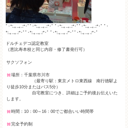
ﾟ･*:.｡..｡.:*･ﾟﾟ･*:.｡..｡.:*･ﾟ ﾟ･*:.｡..｡.:*･ﾟﾟ･*:.｡..｡.:*･ﾟ ﾟ･
*:.｡..｡.:*･ﾟﾟ･*:.｡..｡.:*･ﾟ ﾟ･*:.｡..｡.:*･ﾟﾟ･*:.｡..｡.:*･ﾟ
ドルチェデコ認定教室
（恵比寿本校と同じ内容・修了書発行可）
サクソフォン
場所：千葉県市川市
（最寄り駅：東京メトロ東西線 南行徳駅よ
り徒歩10分またはバス5分）
自宅教室につき、詳細はご予約後お伝えいた
します。
時間：10：00～16：00でご都合いい時間帯
完全予約制