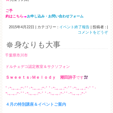
ご予
約はこちら
お申し込み・お問い合わせフォーム
2015年4月22日
|
カテゴリー :
イベント終了報告
|
投稿者 :
|
コメントをどうぞ
身なりも大事
千葉県市川市
ドルチェデコ認定教室＆サクソフォン
Ｓｗｅｅｔｓ♪Ｍｅｌｏｄｙ 潮田詩子
です
ﾟ･*:.｡..｡.:*･ﾟﾟ･*:.｡..｡.:*･ﾟ ﾟ･*:.｡..｡.:*･ﾟﾟ･*:.｡..｡.:*･ﾟ ﾟ･
*:.｡..｡.:*･ﾟﾟ･*:.｡..｡.:*･ﾟ ﾟ･*:.｡..｡.:*･ﾟﾟ･*:.｡..｡.:*･ﾟ
４月の特別講座＆イベントご案内