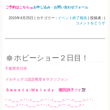
ご予約はこちら
お申し込み・お問い合わせフォーム
2015年4月25日
|
カテゴリー :
イベント終了報告
|
投稿者 :
|
コメントをどうぞ
ホビーショー２日目！
千葉県市川市
ドルチェデコ認定教室＆サクソフォン
Ｓｗｅｅｔｓ♪Ｍｅｌｏｄｙ 潮田詩子
です
ﾟ･*:.｡..｡.:*･ﾟﾟ･*:.｡..｡.:*･ﾟ ﾟ･*:.｡..｡.:*･ﾟﾟ･*:.｡..｡.:*･ﾟ ﾟ･
*:.｡..｡.:*･ﾟﾟ･*:.｡..｡.:*･ﾟ ﾟ･*:.｡..｡.:*･ﾟﾟ･*:.｡..｡.:*･ﾟ