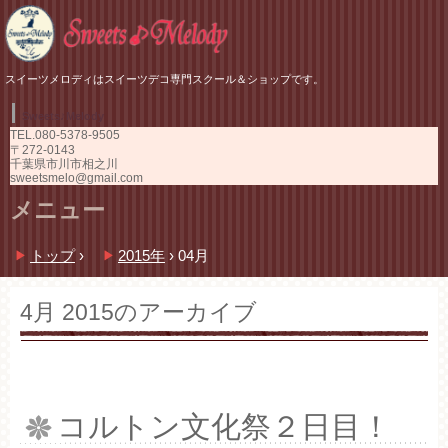
スイーツメロディはスイーツデコ専門スクール＆ショップです。
Sweets♪Melody
TEL.
080-5378-9505
〒272-0143
千葉県市川市相之川
sweetsmelo@gmail.com
メニュー
コ
トップ
›
2015年
›
04月
ン
テ
ン
4月 2015
のアーカイブ
ツ
へ
ス
キ
ッ
コルトン文化祭２日目！
プ