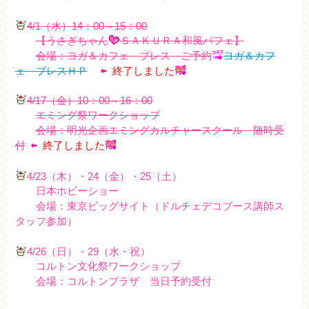
4/1（水）14：00～15：00
【うさぎちゃん
ＳＡＫＵＲＡ和風パフェ
】
会場：ヨガ＆カフェ ブレス ご予約
ヨガ＆カフ
ェ ブレスＨＰ
終了しました
4/17（金）10：00～16：00
エミング祭ワークショップ
会場：明光企画エミングカルチャースクール 随時受
付
終了しました
4/23（木）・24（金）・25（土）
日本ホビーショー
会場：東京ビッグサイト（ドルチェデコブース講師ス
タッフ参加）
4/26（日）・29（水・祝）
コルトン文化祭ワークショップ
会場：コルトンプラザ 当日予約受付