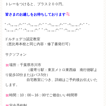
トレーをつけると、プラス２００円。
皆さまのお越しをお待ちしております
ﾟ･*:.｡..｡.:*･ﾟﾟ･*:.｡..｡.:*･ﾟ ﾟ･*:.｡..｡.:*･ﾟﾟ･*:.｡..｡.:*･ﾟ ﾟ･
*:.｡..｡.:*･ﾟﾟ･*:.｡..｡.:*･ﾟ ﾟ･*:.｡..｡.:*･ﾟﾟ･*:.｡..｡.:*･ﾟ
ドルチェデコ認定教室
（恵比寿本校と同じ内容・修了書発行可）
サクソフォン
場所：千葉県市川市
（最寄り駅：東京メトロ東西線 南行徳駅よ
り徒歩10分またはバス5分）
自宅教室につき、詳細はご予約後お伝えいた
します。
時間：10：00～16：00でご都合いい時間帯
完全予約制