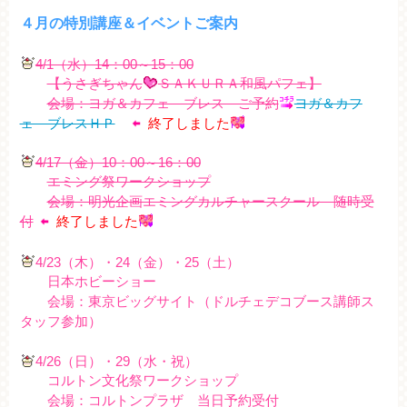
４月の特別講座＆イベントご案内
4/1（水）14：00～15：00
【うさぎちゃん
ＳＡＫＵＲＡ和風パフェ
】
会場：ヨガ＆カフェ ブレス ご予約
ヨガ＆カフ
ェ ブレスＨＰ
終了しました
4/17（金）10：00～16：00
エミング祭ワークショップ
会場：明光企画エミングカルチャースクール 随時受
付
終了しました
4/23（木）・24（金）・25（土）
日本ホビーショー
会場：東京ビッグサイト（ドルチェデコブース講師ス
タッフ参加）
4/26（日）・29（水・祝）
コルトン文化祭ワークショップ
会場：コルトンプラザ 当日予約受付