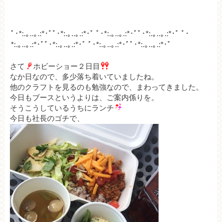
ﾟ･*:.｡..｡.:*･ﾟﾟ･*:.｡..｡.:*･ﾟ ﾟ･*:.｡..｡.:*･ﾟﾟ･*:.｡..｡.:*･ﾟ ﾟ･
*:.｡..｡.:*･ﾟﾟ･*:.｡..｡.:*･ﾟ ﾟ
･*:.｡..｡.:*･ﾟﾟ･*:.｡..｡.:*･ﾟ
さて
ホビーショー２日目
なか日なので、多少落ち着いていましたね。
他のクラフトを見るのも勉強なので、まわってきました。
今日もブースというよりは、ご案内係りを。
そうこうしているうちにランチ
今日も社長のゴチで、