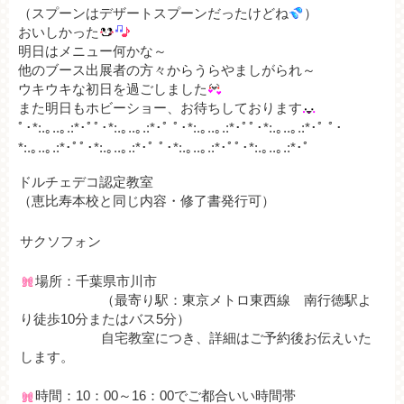
（スプーンはデザートスプーンだったけどね
）
おいしかった
明日はメニュー何かな～
他のブース出展者の方々からうらやましがられ～
ウキウキな初日を過ごしました
また明日もホビーショー、お待ちしております
ﾟ･*:.｡..｡.:*･ﾟﾟ･*:.｡..｡.:*･ﾟ ﾟ･*:.｡..｡.:*･ﾟﾟ･*:.｡..｡.:*･ﾟ ﾟ･
*:.｡..｡.:*･ﾟﾟ･*:.｡..｡.:*･ﾟ ﾟ･*:.｡..｡.:*･ﾟﾟ･*:.｡..｡.:*･ﾟ
ドルチェデコ認定教室
（恵比寿本校と同じ内容・修了書発行可）
サクソフォン
場所：千葉県市川市
（最寄り駅：東京メトロ東西線 南行徳駅よ
り徒歩10分またはバス5分）
自宅教室につき、詳細はご予約後お伝えいた
します。
時間：10：00～16：00でご都合いい時間帯