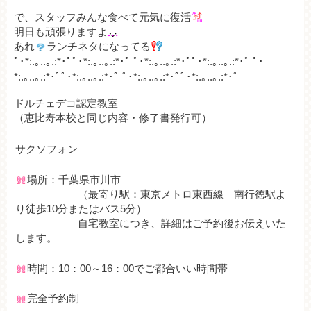
で、スタッフみんな食べて元気に復活
明日も頑張りますよ
あれ
ランチネタになってる
ﾟ･*:.｡..｡.:*･ﾟﾟ･*:.｡..｡.:*･ﾟ ﾟ･*:.｡..｡.:*･ﾟﾟ･*:.｡..｡.:*･ﾟ ﾟ･
*:.｡..｡.:*･ﾟﾟ･*:.｡..｡.:*･ﾟ ﾟ･*:.｡..｡.:*･ﾟﾟ･*:.｡..｡.:*･ﾟ
ドルチェデコ認定教室
（恵比寿本校と同じ内容・修了書発行可）
サクソフォン
場所：千葉県市川市
（最寄り駅：東京メトロ東西線 南行徳駅よ
り徒歩10分またはバス5分）
自宅教室につき、詳細はご予約後お伝えいた
します。
時間：10：00～16：00でご都合いい時間帯
完全予約制