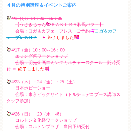
４月の特別講座＆イベントご案内
4/1（水）14：00～15：00
【うさぎちゃん
ＳＡＫＵＲＡ和風パフェ
】
会場：ヨガ＆カフェ ブレス ご予約
ヨガ＆カフ
ェ ブレスＨＰ
終了しました
4/17（金）10：00～16：00
エミング祭ワークショップ
会場：明光企画エミングカルチャースクール 随時受
付
終了しました
4/23（木）・24（金）・25（土）
日本ホビーショー
会場：東京ビッグサイト（ドルチェデコブース講師ス
タッフ参加）
4/26（日）・29（水・祝）
コルトン文化祭ワークショップ
会場：コルトンプラザ 当日予約受付