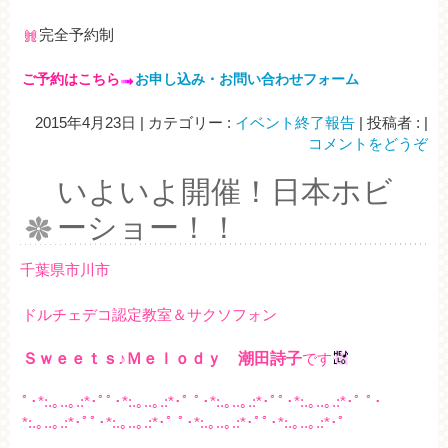
完全予約制
ご予約はこちら
お申し込み・お問い合わせフォーム
2015年4月23日
|
カテゴリー :
イベント終了報告
|
投稿者 :
|
コメントをどうぞ
いよいよ開催！日本ホビ
ーショー！！
千葉県市川市
ドルチェデコ認定教室＆サクソフォン
Ｓｗｅｅｔｓ♪Ｍｅｌｏｄｙ 潮田詩子
です
ﾟ･*:.｡..｡.:*･ﾟﾟ･*:.｡..｡.:*･ﾟ ﾟ･*:.｡..｡.:*･ﾟﾟ･*:.｡..｡.:*･ﾟ ﾟ･
*:.｡..｡.:*･ﾟﾟ･*:.｡..｡.:*･ﾟ ﾟ･*:.｡..｡.:*･ﾟﾟ･*:.｡..｡.:*･ﾟ