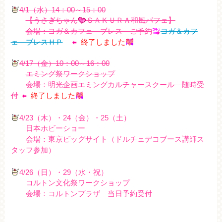
4/1（水）14：00～15：00
【うさぎちゃん
ＳＡＫＵＲＡ和風パフェ
】
会場：ヨガ＆カフェ ブレス ご予約
ヨガ＆カフ
ェ ブレスＨＰ
終了しました
4/17（金）10：00～16：00
エミング祭ワークショップ
会場：明光企画エミングカルチャースクール 随時受
付
終了しました
4/23（木）・24（金）・25（土）
日本ホビーショー
会場：東京ビッグサイト（ドルチェデコブース講師ス
タッフ参加）
4/26（日）・29（水・祝）
コルトン文化祭ワークショップ
会場：コルトンプラザ 当日予約受付