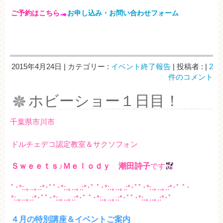
ご予約はこちら
お申し込み・お問い合わせフォーム
2015年4月24日
|
カテゴリー :
イベント終了報告
|
投稿者 :
|
2
件のコメント
ホビーショー１日目！
千葉県市川市
ドルチェデコ認定教室＆サクソフォン
Ｓｗｅｅｔｓ♪Ｍｅｌｏｄｙ 潮田詩子
です
ﾟ･*:.｡..｡.:*･ﾟﾟ･*:.｡..｡.:*･ﾟ ﾟ･*:.｡..｡.:*･ﾟﾟ･*:.｡..｡.:*･ﾟ ﾟ･
*:.｡..｡.:*･ﾟﾟ･*:.｡..｡.:*･ﾟ ﾟ･*:.｡..｡.:*･ﾟﾟ･*:.｡..｡.:*･ﾟ
４月の特別講座＆イベントご案内