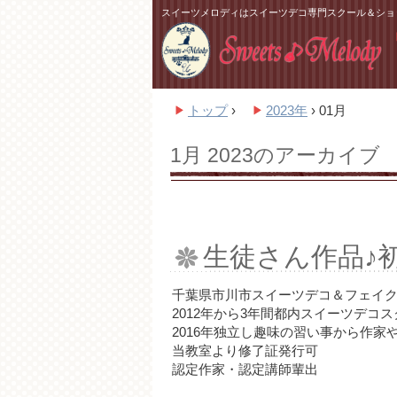
スイーツメロディはスイーツデコ専門スクール＆ショ
トップ
›
2023年
›
01月
1月 2023
のアーカイブ
生徒さん作品♪
千葉県市川市スイーツデコ＆フェイクスイ
2012年から3年間都内スイーツデコ
2016年独立し趣味の習い事から作
当教室より修了証発行可
認定作家・認定講師輩出