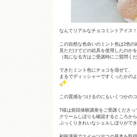
なんてリアルなチョコミントアイス
この自然な色合いのミント色は2色の
見ただけでどの絵具を使用したのか
（気になる方はご受講時にご質問く
できたミント色にチョコを混ぜて、
まるでディッシャーですくったかの
この質感をつけるのにもいくつかの
T様は前回体験講座をご受講くださっ
クリームしぼりも確認するところか
ぷっくりきれいなシェルしぼりがで
初級講座でスイーツデコの基本を取