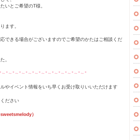
たいとご希望のT様。
なります。
対応できる場合がございますのでご希望のかたはご相談くだ
した。
*～*～*～*～*～*～*～*～*～*～*～*～*～*
ールやイベント情報をいち早くお受け取りいいただけます
用ください
etsmelody）