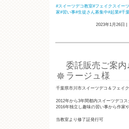
#スイーツデコ教室
#フェイクスイー
家
#習い事
#生徒さん募集中
#起業
#千
2023年1月26日
|
委託販売ご案内
ラージュ様
千葉県市川市スイーツデコ＆フェイクスイ
2012年から3年間都内スイーツデコ
2016年独立し趣味の習い事から作
当教室より修了証発行可