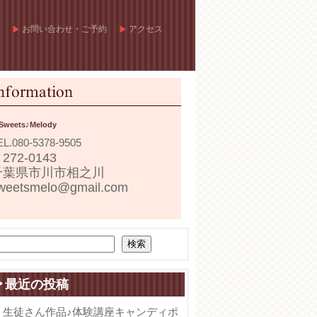
お問い合わせ・ご予約
アクセス
Sweets♪Melody
EL.
080-5378-9505
272-0143
千葉県市川市相之川
weetsmelo@gmail.com
検索
最近の投稿
生徒さん作品♪体験講座キャンディポ