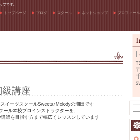
ップです。
トップページ
ブログ
スクール
ネットショップ
プロフィール
T
〒
s
初級講座
ーツスクールSweets♪Melodyの潮田です
スクール本校プロインストラクターを、
家や講師を目指す方まで幅広くレッスンしています