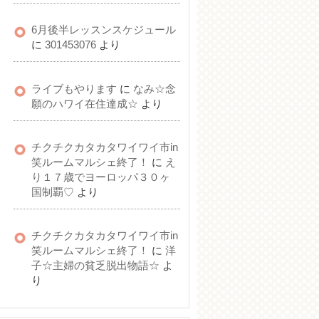
6月後半レッスンスケジュール
に
301453076
より
ライブもやります
に
なみ☆念
願のハワイ在住達成☆
より
チクチクカタカタワイワイ市in
笑ルームマルシェ終了！
に
え
り１７歳でヨーロッパ３０ヶ
国制覇♡
より
チクチクカタカタワイワイ市in
笑ルームマルシェ終了！
に
洋
子☆主婦の貧乏脱出物語☆
よ
り