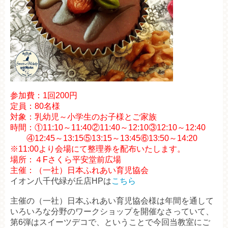
参加費：1回200円
定員：80名様
対象：乳幼児～小学生のお子様とご家族
時間：①11:10～11:40②11:40～12:10③12:10～12:40
④12:45～13:15⑤13:15～13:45⑥13:50～14:20
※11:00より会場にて整理券を配布いたします。
場所：４Fさくら平安堂前広場
主催：（一社）日本ふれあい育児協会
イオン八千代緑が丘店HPは
こちら
主催の（一社）日本ふれあい育児協会様は年間を通して
いろいろな分野のワークショップを開催なさっていて、
第6弾はスイーツデコで、ということで今回当教室にご