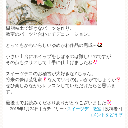
樹脂粘土で好きなパーツを作り、
教室のパーツと合わせてデコレーション。
とってもかわいらしいゆめかわ作品の完成～
小さい土台にホイップをしぼるのは難しいのですが、
その点もクリアして上手に仕上げましたね
スイーツデコのお稽古が大好きなYちゃん。
将来の夢は芸術家
なんていうのはいかがでしょうか
ぜひ楽しみながらレッスンしていただけたらと思いま
す。
最後までお読みくださりありがとうございました
2019年1月24日
|
カテゴリー :
スイーツデコ教室
|
投稿者 :
|
コメントをどうぞ