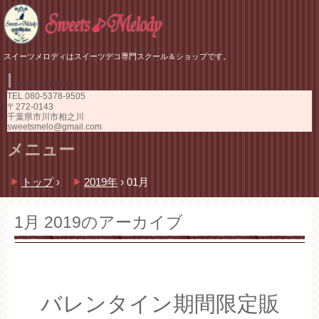
スイーツメロディはスイーツデコ専門スクール＆ショップです。
Sweets♪Melody
TEL.
080-5378-9505
〒272-0143
千葉県市川市相之川
sweetsmelo@gmail.com
メニュー
コ
トップ
›
2019年
›
01月
ン
テ
ン
1月 2019
のアーカイブ
ツ
へ
ス
キ
ッ
バレンタイン期間限定販
プ