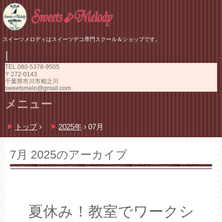
スイーツメロディはスイーツデコ専門スクール＆ショップです。
Sweets♪Melody
TEL.
080-5378-9505
〒272-0143
千葉県市川市相之川
sweetsmelo@gmail.com
メニュー
コ
トップ
›
2025年
›
07月
ン
テ
ン
7月 2025
のアーカイブ
ツ
へ
ス
キ
ッ
夏休み！教室でワークシ
プ