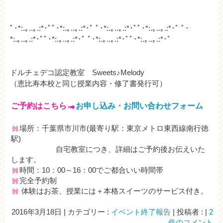
ﾟ･*:.｡..｡.:*･ﾟﾟ･*:.｡..｡.:*･ﾟ ﾟ･*:.｡..｡.:*･ﾟﾟ･*:.｡..｡.:*･ﾟ ﾟ･
*:.｡..｡.:*･ﾟﾟ･*:.｡..｡.:*･ﾟ ﾟ･*:.｡..｡.:*･ﾟﾟ･*:.｡..｡.:*･ﾟ
ドルチェデコ認定教室 Sweets♪Melody
（恵比寿本校と同じ授業内容・修了書発行可）
ご予約はこちら
お申し込み・お問い合わせフォーム
場所：千葉県市川市(最寄り駅：東京メトロ東西線南行徳
駅)
自宅教室につき、詳細はご予約後お伝えいた
します。
時間：10：00～16：00でご都合いい時間帯
完全予約制
体験はお茶、授業には＋本格スイーツのサービス付き。
2016年3月18日
|
カテゴリー :
イベント終了報告
|
投稿者 :
|
2
件のコメント