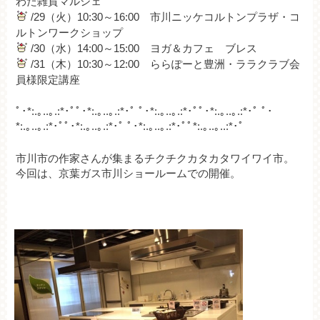
わた雑貨マルシェ
/29（火）10:30～16:00 市川ニッケコルトンプラザ・コ
ルトンワークショップ
/30（水）14:00～15:00 ヨガ＆カフェ ブレス
/31（木）10:30～12:00 ららぽーと豊洲・ララクラブ会
員様限定講座
ﾟ･*:.｡..｡.:*･ﾟﾟ･*:.｡..｡.:*･ﾟ ﾟ･*:.｡..｡.:*･ﾟﾟ･*:.｡..｡.:*･ﾟ ﾟ･
*:.｡..｡.:*･ﾟﾟ･*:.｡..｡.:*･ﾟ ﾟ･*:.｡..｡.:*･ﾟﾟ*:.｡..｡..:*･ﾟ
市川市の作家さんが集まるチクチクカタカタワイワイ市。
今回は、京葉ガス市川ショールームでの開催。