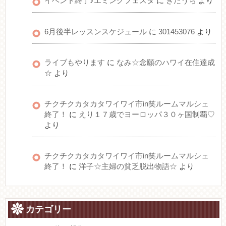
イベント終了♪エミングフェスタ
に
きたうち
より
6月後半レッスンスケジュール
に
301453076
より
ライブもやります
に
なみ☆念願のハワイ在住達成
☆
より
チクチクカタカタワイワイ市in笑ルームマルシェ
終了！
に
えり１７歳でヨーロッパ３０ヶ国制覇♡
より
チクチクカタカタワイワイ市in笑ルームマルシェ
終了！
に
洋子☆主婦の貧乏脱出物語☆
より
カテゴリー