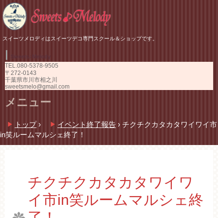
スイーツメロディはスイーツデコ専門スクール＆ショップです。
Sweets♪Melody
TEL.
080-5378-9505
〒272-0143
千葉県市川市相之川
sweetsmelo@gmail.com
メニュー
コ
トップ
›
イベント終了報告
›
チクチクカタカタワイワイ市
ン
in笑ルームマルシェ終了！
テ
ン
ツ
へ
ス
チクチクカタカタワイワ
キ
イ市in笑ルームマルシェ終
ッ
プ
了！