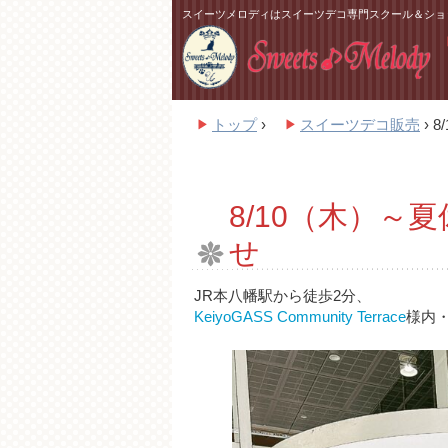
スイーツメロディはスイーツデコ専門スクール＆ショ
トップ
›
スイーツデコ販売
›
8
8/10（木）～
せ
JR本八幡駅から徒歩2分、
KeiyoGASS Community Terrace
様内