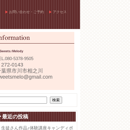
お問い合わせ・ご予約
アクセス
Sweets♪Melody
EL.
080-5378-9505
272-0143
千葉県市川市相之川
weetsmelo@gmail.com
検索
最近の投稿
生徒さん作品♪体験講座キャンディポ