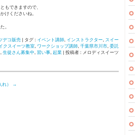
こともできますので、
声かけくださいね。
した。
ツデコ販売
|
タグ :
イベント講師
,
インストラクター
,
スイー
イクスイーツ教室
,
ワークショップ講師
,
千葉県市川市
,
委託
売
,
生徒さん募集中
,
習い事
,
起業
|
投稿者 : メロディスイーツ
入れ）
→