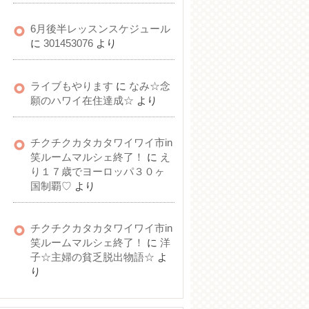
6月後半レッスンスケジュール
に
301453076
より
ライブもやります
に
なみ☆念
願のハワイ在住達成☆
より
チクチクカタカタワイワイ市in
笑ルームマルシェ終了！
に
え
り１７歳でヨーロッパ３０ヶ
国制覇♡
より
チクチクカタカタワイワイ市in
笑ルームマルシェ終了！
に
洋
子☆主婦の貧乏脱出物語☆
よ
り