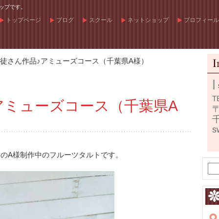
ップです。
トップページ
ブログ
スクール
ネットショップ
プロフィール
徒さん作品♪アミューズコース（千葉県A様）
T
アミューズコース（千葉県A
〒
s
。
のA様制作中のフルーツタルトです。