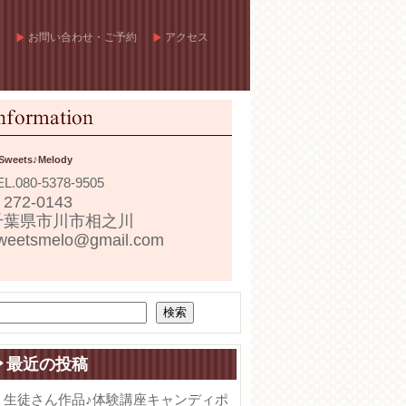
お問い合わせ・ご予約
アクセス
Sweets♪Melody
EL.
080-5378-9505
272-0143
千葉県市川市相之川
weetsmelo@gmail.com
検索
最近の投稿
生徒さん作品♪体験講座キャンディポ