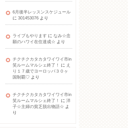
6月後半レッスンスケジュール
に
301453076
より
ライブもやります
に
なみ☆念
願のハワイ在住達成☆
より
チクチクカタカタワイワイ市in
笑ルームマルシェ終了！
に
え
り１７歳でヨーロッパ３０ヶ
国制覇♡
より
チクチクカタカタワイワイ市in
笑ルームマルシェ終了！
に
洋
子☆主婦の貧乏脱出物語☆
よ
り