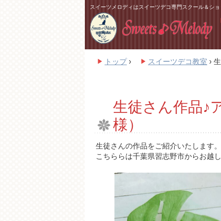
スイーツメロディはスイーツデコ専門スクール＆ショ
トップ
›
スイーツデコ教室
›
生
生徒さん作品♪
様）
生徒さんの作品をご紹介いたします
こちららは千葉県習志野市からお越し