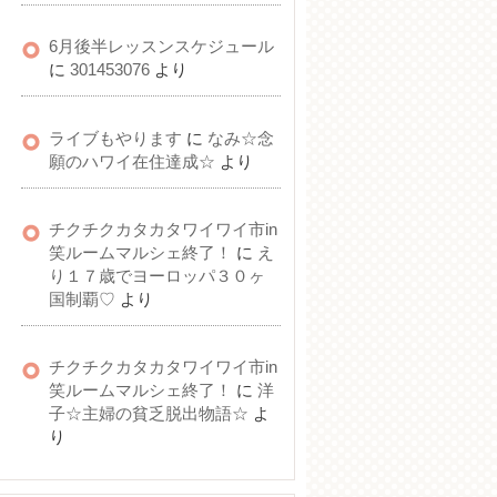
6月後半レッスンスケジュール
に
301453076
より
ライブもやります
に
なみ☆念
願のハワイ在住達成☆
より
チクチクカタカタワイワイ市in
笑ルームマルシェ終了！
に
え
り１７歳でヨーロッパ３０ヶ
国制覇♡
より
チクチクカタカタワイワイ市in
笑ルームマルシェ終了！
に
洋
子☆主婦の貧乏脱出物語☆
よ
り