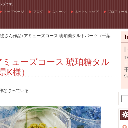
ップです。
トップページ
ブログ
スクール
ネットショップ
プロフィール
徒さん作品♪アミューズコース 琥珀糖タルトパーツ（千葉
T
アミューズコース 琥珀糖タル
〒
県K様）
s
。
作なさっている