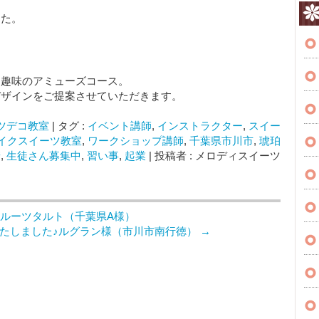
した。
る趣味のアミューズコース。
デザインをご提案させていただきます。
ツデコ教室
|
タグ :
イベント講師
,
インストラクター
,
スイー
イクスイーツ教室
,
ワークショップ講師
,
千葉県市川市
,
琥珀
糖
,
生徒さん募集中
,
習い事
,
起業
|
投稿者 : メロディスイーツ
フルーツタルト（千葉県A様）
たしました♪ルグラン様（市川市南行徳）
→