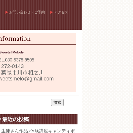
お問い合わせ・ご予約
アクセス
Sweets♪Melody
EL.
080-5378-9505
272-0143
千葉県市川市相之川
weetsmelo@gmail.com
検索
最近の投稿
生徒さん作品♪体験講座キャンディポ