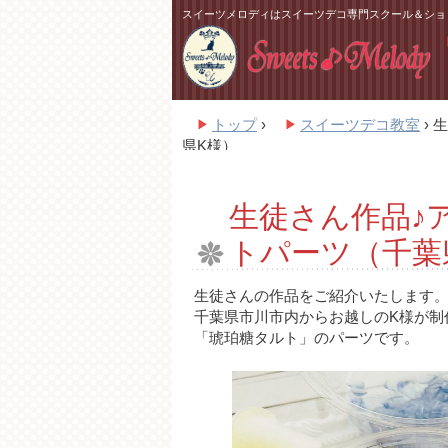
スイーツメロディはスイーツデコ専門スクール＆ショ
トップ
›
スイーツデコ教室
›
生
県K様）
生徒さん作品♪
トパーツ（千葉
生徒さんの作品をご紹介いたします
千葉県市川市内からお越しのK様が制
「琥珀糖タルト」のパーツです。