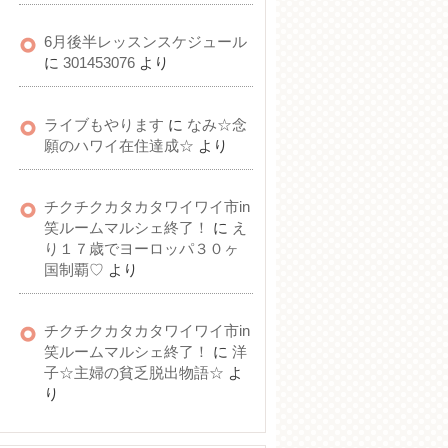
6月後半レッスンスケジュール
に
301453076
より
ライブもやります
に
なみ☆念
願のハワイ在住達成☆
より
チクチクカタカタワイワイ市in
笑ルームマルシェ終了！
に
え
り１７歳でヨーロッパ３０ヶ
国制覇♡
より
チクチクカタカタワイワイ市in
笑ルームマルシェ終了！
に
洋
子☆主婦の貧乏脱出物語☆
よ
り