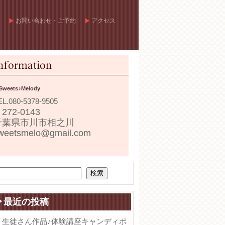
お問い合わせ・ご予約
アクセス
Sweets♪Melody
EL.
080-5378-9505
272-0143
千葉県市川市相之川
weetsmelo@gmail.com
検索
最近の投稿
生徒さん作品♪体験講座キャンディポ