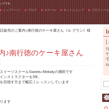
ップです。
トップページ
ブログ
スクール
ネットショップ
プロフィール
託販売のご案内♪南行徳のケーキ屋さん《ル グラン》様
T
内♪南行徳のケーキ屋さん
〒
様
s
ーツスクールSweets♪Melodyの潮田です
インストラクターを3年、
を目指す方まで幅広くレッスンしています
ります