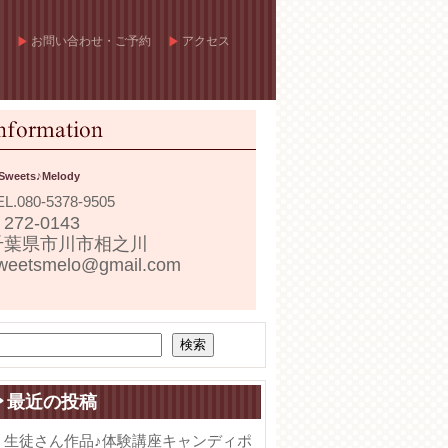
お問い合わせ・ご予約
アクセス
Sweets♪Melody
EL.
080-5378-9505
272-0143
千葉県市川市相之川
weetsmelo@gmail.com
検索
最近の投稿
生徒さん作品♪体験講座キャンディポ