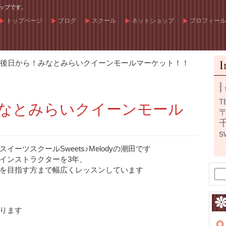
ップです。
トップページ
ブログ
スクール
ネットショップ
プロフィール
後日から！みなとみらいクイーンモールマーケット！！
T
なとみらいクイーンモール
〒
s
ーツスクールSweets♪Melodyの潮田です
インストラクターを3年、
を目指す方まで幅広くレッスンしています
ります