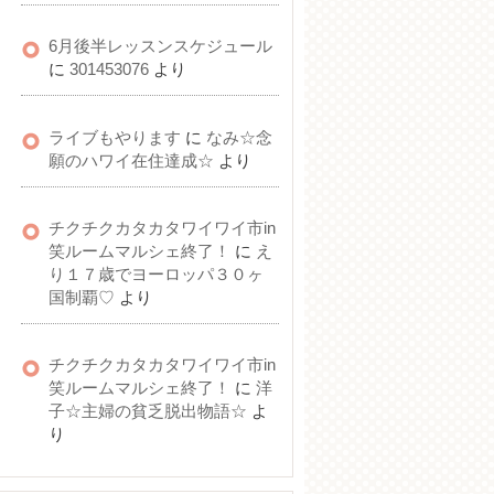
6月後半レッスンスケジュール
に
301453076
より
ライブもやります
に
なみ☆念
願のハワイ在住達成☆
より
チクチクカタカタワイワイ市in
笑ルームマルシェ終了！
に
え
り１７歳でヨーロッパ３０ヶ
国制覇♡
より
チクチクカタカタワイワイ市in
笑ルームマルシェ終了！
に
洋
子☆主婦の貧乏脱出物語☆
よ
り