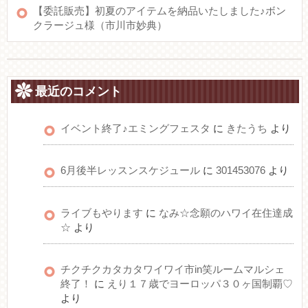
【委託販売】初夏のアイテムを納品いたしました♪ボン
クラージュ様（市川市妙典）
最近のコメント
イベント終了♪エミングフェスタ
に
きたうち
より
6月後半レッスンスケジュール
に
301453076
より
ライブもやります
に
なみ☆念願のハワイ在住達成
☆
より
チクチクカタカタワイワイ市in笑ルームマルシェ
終了！
に
えり１７歳でヨーロッパ３０ヶ国制覇♡
より