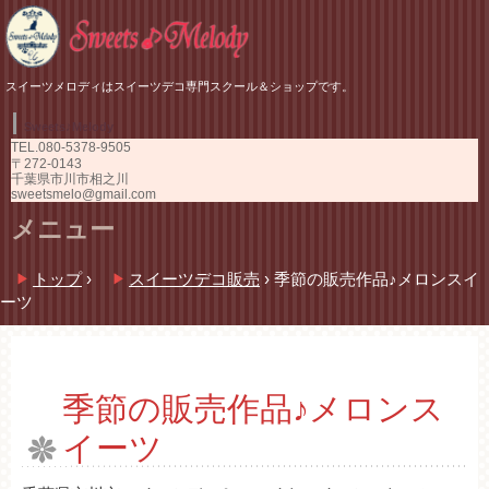
スイーツメロディはスイーツデコ専門スクール＆ショップです。
Sweets♪Melody
TEL.
080-5378-9505
〒272-0143
千葉県市川市相之川
sweetsmelo@gmail.com
メニュー
コ
トップ
›
スイーツデコ販売
›
季節の販売作品♪メロンスイ
ン
ーツ
テ
ン
ツ
へ
ス
季節の販売作品♪メロンス
キ
イーツ
ッ
プ