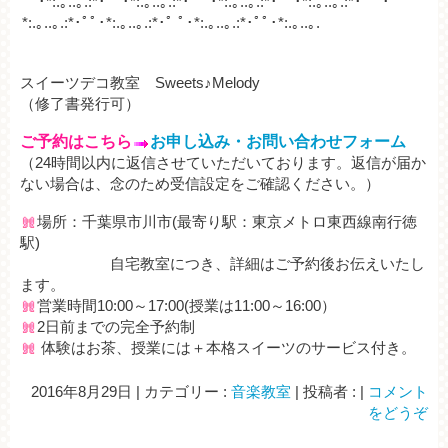
ﾟ･*:.｡..｡.:*･ﾟﾟ･*:.｡..｡.:*･ﾟ ﾟ･*:.｡..｡.:*･ﾟﾟ･*:.｡..｡.:*･ﾟ ﾟ･
*:.｡..｡.:*･ﾟﾟ･*:.｡..｡.:*･ﾟ ﾟ･*:.｡..｡.:*･ﾟﾟ･*:.｡..｡.
スイーツデコ教室 Sweets♪Melody
（修了書発行可）
ご予約はこちら
お申し込み・お問い合わせフォーム
（24時間以内に返信させていただいております。
返信が届か
ない場合は、念のため受信設定をご確認ください。）
場所：千葉県市川市(最寄り駅：東京メトロ東西線南行徳
駅)
自宅教室につき、詳細はご予約後お伝えいたし
ます。
営業時間10:00～17:00(授業は11:00～16:00）
2日前までの完全予約制
体験はお茶、授業には＋本格スイーツのサービス付き。
2016年8月29日
|
カテゴリー :
音楽教室
|
投稿者 :
|
コメント
をどうぞ