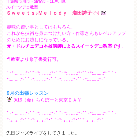
千葉県市川市・浦安市・江戸川区
スイーツデコ教室
Ｓｗｅｅｔｓ♪Ｍｅｌｏｄｙ 潮田詩子
です
趣味の習い事としてはもちろん、
これから技術を身につけたい方・作家さんもレベルアップ
のためにお越しになっている、
元・ドルチェデコ本校講師によるスイーツデコ教室です。
当教室より修了書発行可。
ﾟ･*:.｡..｡.:*･ﾟﾟ･*:.｡..｡.:*･ﾟ ﾟ･*:.｡..｡.:*･ﾟﾟ･*:.｡..｡.:*･ﾟ ﾟ･
*:.｡..｡.:*･ﾟﾟ･*:.｡..｡.:*･ﾟ ﾟ･*:.｡..｡.:*･ﾟﾟ･*:.｡..｡.:*･ﾟ
9月の出張レッスン
9/16（金）ららぽーと東京ＢＡＹ
ﾟ･*:.｡..｡.:*･ﾟﾟ･*:.｡..｡.:*･ﾟ ﾟ･*:.｡..｡.:*･ﾟﾟ･*:.｡..｡.:*･ﾟ ﾟ･
*:.｡..｡.:*･ﾟﾟ･*:.｡..｡.:*･ﾟ ﾟ･*:.｡..｡.:*･ﾟﾟ*:.｡..｡..:*･ﾟ
先日ジャズライブをしてきました。