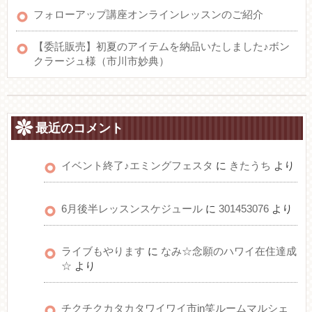
フォローアップ講座オンラインレッスンのご紹介
【委託販売】初夏のアイテムを納品いたしました♪ボン
クラージュ様（市川市妙典）
最近のコメント
イベント終了♪エミングフェスタ
に
きたうち
より
6月後半レッスンスケジュール
に
301453076
より
ライブもやります
に
なみ☆念願のハワイ在住達成
☆
より
チクチクカタカタワイワイ市in笑ルームマルシェ