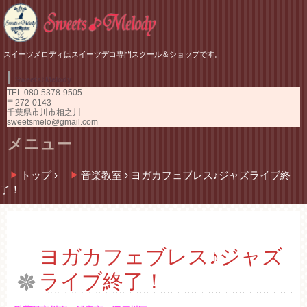
スイーツメロディはスイーツデコ専門スクール＆ショップです。
Sweets♪Melody
TEL.
080-5378-9505
〒272-0143
千葉県市川市相之川
sweetsmelo@gmail.com
メニュー
コ
トップ
›
音楽教室
›
ヨガカフェブレス♪ジャズライブ終
ン
了！
テ
ン
ツ
へ
ス
ヨガカフェブレス♪ジャズ
キ
ライブ終了！
ッ
プ