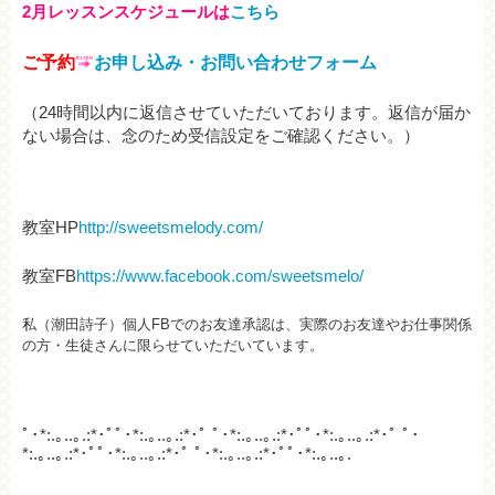
2月レッスンスケジュールは
こちら
ご予約
お申し込み・お問い合わせフォーム
（24時間以内に返信させていただいております。
返信が届か
ない場合は、念のため受信設定をご確認ください。）
教室HP
http://sweetsmelody.com/
教室FB
https://www.facebook.com/sweetsmelo/
私（潮田詩子）個人FBでのお友達承認は、実際のお友達やお仕事関係
の方・生徒さんに限らせていただいています。
ﾟ･*:.｡..｡.:*･ﾟﾟ･*:.｡..｡.:*･ﾟ ﾟ･*:.｡..｡.:*･ﾟﾟ･*:.｡..｡.:*･ﾟ ﾟ･
*:.｡..｡.:*･ﾟﾟ･*:.｡..｡.:*･ﾟ ﾟ･*:.｡..｡.:*･ﾟﾟ･*:.｡..｡.