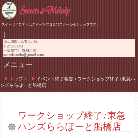
スイーツメロディはスイーツデコ専門スクール＆ショップです。
Sweets♪Melody
TEL.
080-5378-9505
〒272-0143
千葉県市川市相之川
sweetsmelo@gmail.com
メニュー
コ
トップ
›
イベント終了報告
›
ワークショップ終了♪東急ハ
ン
ンズららぽーと船橋店
テ
ン
ツ
へ
ス
ワークショップ終了♪東急
キ
ハンズららぽーと船橋店
ッ
プ